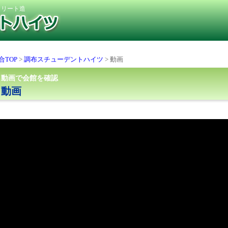
クリート造
合TOP
>
調布スチューデントハイツ
> 動画
動画で会館を確認
動画